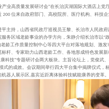
业产业高质量发展研讨会
”
在长治
滨湖国际大酒店
上党
近
位来自政府
部门、高校院所
、医疗机构、科技企
200
进平主持，山西省民政厅巡视员王黎、长治市人民政府
院服务区域老龄事业的办学方向，朱静介绍长治市以
“
牌的老龄工作质量控制中心等四大平台对落地规划、激发
范标杆、专家助力山西老龄工作、各地形成特色发展新
健康科技”专题研讨会两大板块。主旨
论坛上，
党俊武、
模式的成效。会议期间举行四大平台集中揭牌仪式
，
能机器人展示区
嘉宾近距离体验科技赋能康养的变革
,