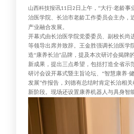
讯
日
日上午，
“
大行
·
老龄
事
山西科技报
11
2
治医学院、长治市老龄工作委员会
主办，
产业融
合
发展
。
开幕式由长治医学院党委委员、副校长尚
等领导出席并致辞。王金胜强调长治医学
造“康养长治”品牌，提及本次研讨会揭
新成果，提出三点希望，包括打造全省示
研讨
会设开幕式暨主旨论坛、
“智慧康养·
发展”作报告
，
刘德有总结时肯定长治相关
新阶段。现场还设置康养机器人与具身智