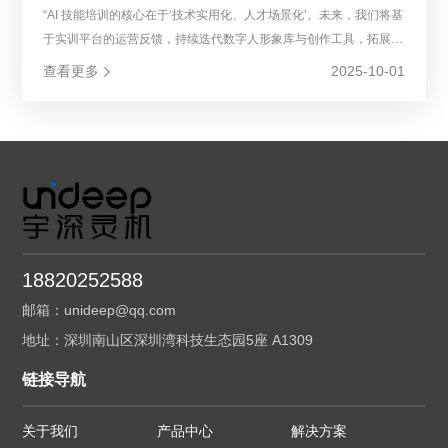
“AI 技能培训的核心在于‘技术实用化、人才场景化’。未来，我们将基
于实训平台的运营反馈，持续迭代数字人形象库与创作工具，拓展工
业数字人、医疗虚拟助手等垂直领域实训场景；同时深化与全国更多
查看更多
2025-10-01
职业院校、培训机构的合作，输出‘工具 + 课程 + 师资’的一体化实训
解决方案，为人工智能产业输送更多‘懂技术、能落地’的高素质技能
人才，助力国家产教融合战略与 AI 产业高质量发展同频共振。”
18820252588
邮箱：unideep@qq.com
地址：深圳南山区深圳湾科技生态园5座 A1309
链接导航
关于我们
产品中心
解决方案