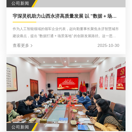
公司新闻
宇深灵机助力山西永济高质量发展 以 “数据 + 场景” 赋能智慧城市建设
作为人工智能领域的领军企业代表，赵向勤董事长聚焦永济智慧城市
建设痛点，提出 “数据打通 + 场景落地” 的创新发展路径。这一思路
直指当前城市数字化建设中的数据壁垒问题，强调以技术手段打破部
查看更多
2025-10-30
门间信息孤岛，同时结合永济城市治理、民生服务等实际需求，推动
人工智能、大数据等前沿技术的场景化落地，让数字化服务真正惠及
企业与民众。
公司新闻