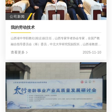
公司新闻
我的劳动技术
山西省中华职教社(校企)副主任，山西专家学者协会专家，全国产教
融合指导委员会（筹）委员，中北大学研究院副院长，山西省教授协
会首席专家(职教)，教育六厅际联席会议优秀专家，中北大学客座教
查看更多
2025-11-10
授，西安科大高新学院特聘教授。特级劳模、获山西焦煤奖章，产教
融合促进会常务副会长。退休前历任过山西焦煤正升煤矿书记
（纪），山西焦煤大学筹备处长，山西焦煤技师学院常务院长，山西
应用科技学院副校长，山西工商学院继教院长。